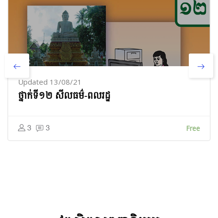
Updated 13/08/21
ថ្នាក់ទី១២ សីលធម៌-ពលរដ្ឋ
3
3
Free
Skip [Cocoon] Featured courses