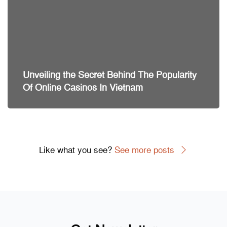
Unveiling the Secret Behind The Popularity
Of Online Casinos In Vietnam
Like what you see?
See more posts
Skip [Cocoon] Subscribe