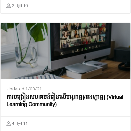
3
10
Updated 1/09/21
ការ​បង្រៀន​សហគមន៍​រៀន​លើ​បណ្ដាញ​/​អនឡាញ (Virtual
Learning Community)
4
11