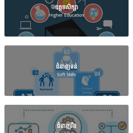
ឧត្តមសិក្សា
Higher Education
ជំនាញ​ទន់
Soft Skills
ជំនាញ​រឹង