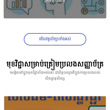
Hard Skillss
មើល​វគ្គ​សិក្សា​ទាំងអស់
មុខវិជ្ជា​សម្រាប់​​ត្រៀម​ប្រលង​សញ្ញាប័ត្រ​
Skip [Cocoon] Courses slider
មេរៀន​នៅ​ក្នុង​មុខវិជ្ជា​ទាំងអស់​នេះ ជា​ជំនួយ​ស្មារតី​ក្នុង​ការ​ប្រលង​របស់​
សិស្សានុសិស្ស