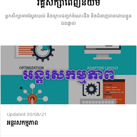
វគ្គ​សិក្សា​ពេញ​និយម
អ្នក​សិក្សា​អាច​ស្វែង​យល់ និង​ក្រេប​ជញ្ជក់​ចំណេះដឹង និង​ជំនាញ​បាន​ដោយ​ខ្លួន​
ឯង​ផ្ទាល់
Updated 30/08/21
អន្តរសកម្មភាព