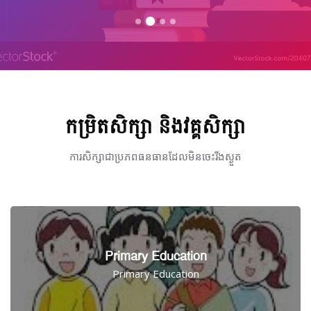
Skip to main content
Skip [Cocoon] Course categories
កម្រិត​សិក្សា និង​វគ្គសិក្សា
ការ​សិក្សា​ជា​ប្រភព​ធនធាន​ដែល​មិន​ចេះ​រីងស្ងួត
Primary Education
Primary Education