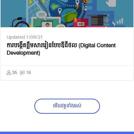
Updated 1/09/21
ការ​បង្កើត​ខ្លឹមសារ​រៀន​បែប​ឌីជីថល (Digital Content
Development)
35
16
មើល​វគ្គ​ទាំងអស់