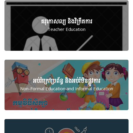
គរុកោសល្យ និង​វិក្រឹតការ
Teacher Education
អប់រំ​ក្រៅ​ប្រព័ន្ធ និង​​អប់រំ​មិន​ផ្លូវ​ការ
Non-Formal Education and Informal Education