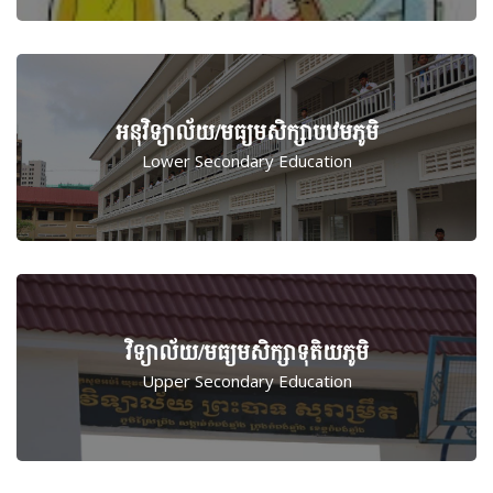
អនុវិទ្យាល័យ/មធ្យម​សិក្សា​បឋមភូមិ
Lower Secondary Education
វិទ្យាល័យ​/​មធ្យម​សិក្សា​ទុតិយភូមិ
Upper Secondary Education