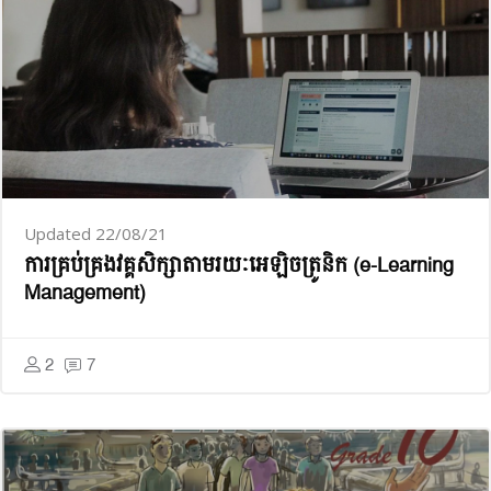
Updated 22/08/21
ការ​គ្រប់គ្រង​វគ្គសិក្សា​តាម​រយៈ​អេឡិចត្រូនិក (e-Learning
Management)
2
7