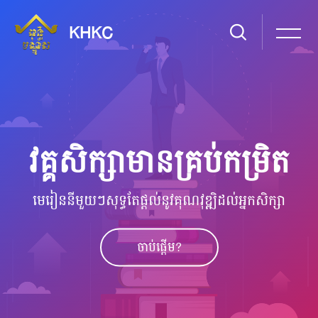
Skip [Cocoon] Slider style 1
KHKC
វគ្គ​សិក្សា​មាន​គ្រប់​កម្រិត
មេរៀន​នីមួយៗ​សុទ្ធ​តែ​​ផ្ដល់​នូវ​គុណវុឌ្ឍិ​ដល់​អ្នក​សិក្សា
ចាប់​ផ្ដើម?