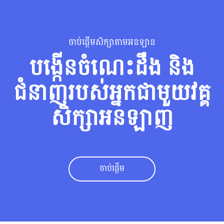
Skip [Cocoon] Parallax
ចាប់​ផ្ដើម​សិក្សា​តាម​អនឡាន
បង្កើន​ចំណេះដឹង និង​
ជំនាញ​របស់​អ្នក​ជា​មួយ​វគ្គ​
សិក្សា​អនឡាញ
ចាប់​ផ្ដើម