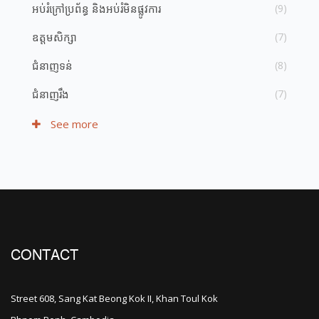
អប់រំ​ក្រៅ​ប្រព័ន្ធ និង​​អប់រំ​មិន​ផ្លូវ​ការ
(9)
ឧត្តមសិក្សា
(7)
ជំនាញ​ទន់
(8)
ជំនាញ​រឹង
(7)
See more
CONTACT
Street 608, Sang Kat Beong Kok II, Khan Toul Kok