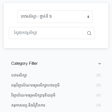
Category Filter
រំលង [Cocoon] Course Categories List
បឋមសិក្សា
(0)
អនុវិទ្យាល័យ/មធ្យម​សិក្សា​បឋមភូមិ
(0)
វិទ្យាល័យ​/​មធ្យម​សិក្សា​ទុតិយភូមិ
(0)
គរុកោសល្យ និង​វិក្រឹតការ
(4)