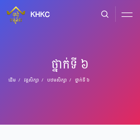
KHKC
ថ្នាក់​ទី ៦
ដើម
វគ្គសិក្សា
បឋមសិក្សា
ថ្នាក់​ទី ៦
រំលងទៅកាន់មាតិកាមេ