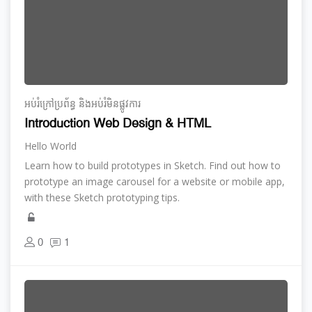
អប់រំ​ក្រៅ​ប្រព័ន្ធ និង​​អប់រំ​មិន​ផ្លូវ​ការ
Introduction Web Design & HTML
Hello World
Learn how to build prototypes in Sketch. Find out how to
prototype an image carousel for a website or mobile app,
with these Sketch prototyping tips.
0
1