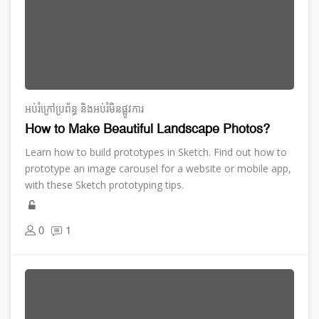
អប់រំ​ក្រៅ​ប្រព័ន្ធ និង​​អប់រំ​មិន​ផ្លូវ​ការ
How to Make Beautiful Landscape Photos?
Learn how to build prototypes in Sketch. Find out how to
prototype an image carousel for a website or mobile app,
with these Sketch prototyping tips.
0
1