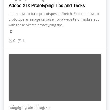
Adobe XD: Prototyping Tips and Tricks
Learn how to build prototypes in Sketch. Find out how to
prototype an image carousel for a website or mobile app,
with these Sketch prototyping tips.
0
1
អប់រំ​ក្រៅ​ប្រព័ន្ធ និង​​អប់រំ​មិន​ផ្លូវ​ការ