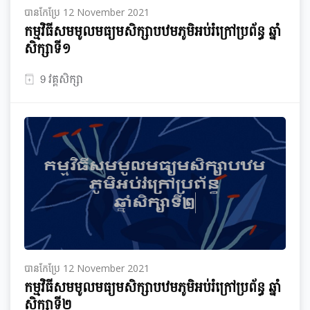
បានកែប្រែ 12 November 2021
កម្មវិធី​សមមូល​មធ្យម​សិក្សា​បឋមភូមិ​អប់រំ​ក្រៅ​ប្រព័ន្ធ​ ឆ្នាំ​
សិក្សា​ទី​១
9 វគ្គសិក្សា
បានកែប្រែ 12 November 2021
កម្មវិធី​សមមូល​មធ្យម​សិក្សា​បឋមភូមិ​អប់រំ​ក្រៅ​ប្រព័ន្ធ​ ឆ្នាំ​
សិក្សា​ទី​២