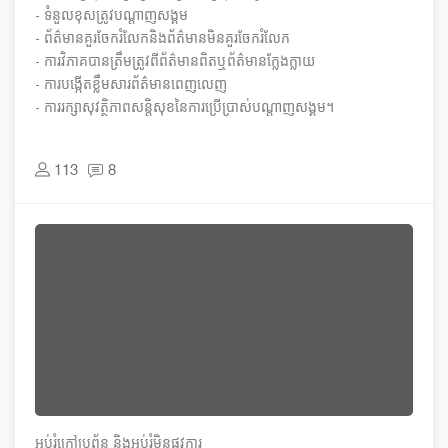
- ទំនួលខុសត្រូវបណ្ដាញសង្គម
- ព័ត៌មានគួរចែករំលែកនិងព័ត៌មានមិនគួរចែករំលែក
- ការវិភាគបានត្រឹមត្រូវពីព័ត៌មានពិតឬព័ត៌មានក្លែងក្លាយ
- ការបង្កើតខ្លឹមសារព័ត៌មានពេញលេញ
- ការរក្សាសុវត្ថិភាពសន្តិសុខនៃការប្រើប្រាស់បណ្ដាញសង្គម។
113
8
អប់រំ​ក្រៅ​ប្រព័ន្ធ និង​​អប់រំ​មិន​ផ្លូវ​ការ