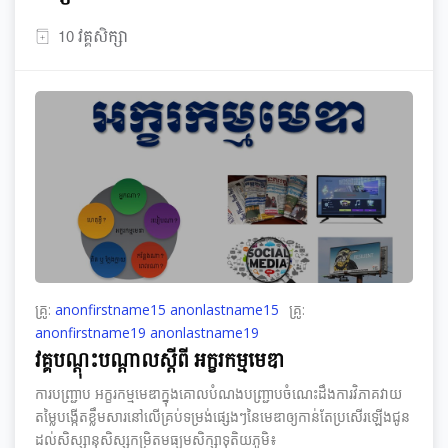
10 វគ្គសិក្សា
គ្រូ:
anonfirstname15 anonlastname15
គ្រូ:
anonfirstname19 anonlastname19
វគ្គបណ្តុះបណ្តាលស្តីពី អក្ខរកម្មមេឌា
ការបញ្ជ្រាប អក្ខរកម្មមេឌាក្នុងគោលបំណងបញ្ជ្រាបចំណេះដឹងការវិភាគវាយ
តម្លៃបង្កើតខ្លឹមសារនៅលើគ្រប់ទម្រង់ផ្សេងៗនៃមេឌាឲ្យកាន់តែប្រសើរឡើងជូន
ដល់សិស្សានុសិស្សកម្រិតមធ្យមសិក្សាទុតិយភូមិ៖