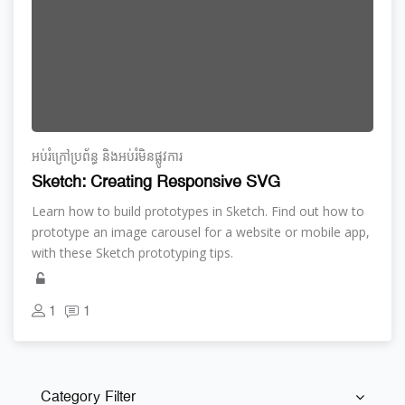
អប់រំ​ក្រៅ​ប្រព័ន្ធ និង​​អប់រំ​មិន​ផ្លូវ​ការ
Sketch: Creating Responsive SVG
Learn how to build prototypes in Sketch. Find out how to
prototype an image carousel for a website or mobile app,
with these Sketch prototyping tips.
1
1
Category Filter
រំលង [Cocoon] Course Categories List