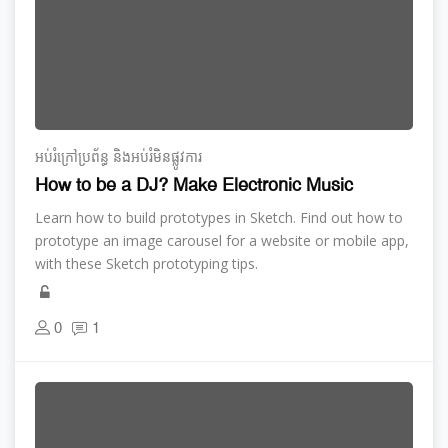
អប់រំ​ក្រៅ​ប្រព័ន្ធ និង​​អប់រំ​មិន​ផ្លូវ​ការ
How to be a DJ? Make Electronic Music
Learn how to build prototypes in Sketch. Find out how to
prototype an image carousel for a website or mobile app,
with these Sketch prototyping tips.
0
1