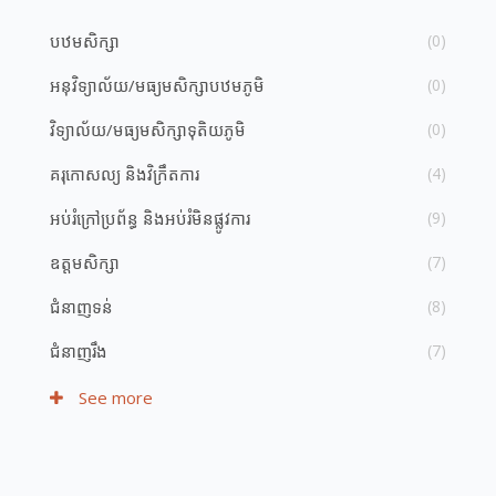
បឋមសិក្សា
(0)
អនុវិទ្យាល័យ/មធ្យម​សិក្សា​បឋមភូមិ
(0)
វិទ្យាល័យ​/​មធ្យម​សិក្សា​ទុតិយភូមិ
(0)
គរុកោសល្យ និង​វិក្រឹតការ
(4)
អប់រំ​ក្រៅ​ប្រព័ន្ធ និង​​អប់រំ​មិន​ផ្លូវ​ការ
(9)
ឧត្តមសិក្សា
(7)
ជំនាញ​ទន់
(8)
ជំនាញ​រឹង
(7)
See more