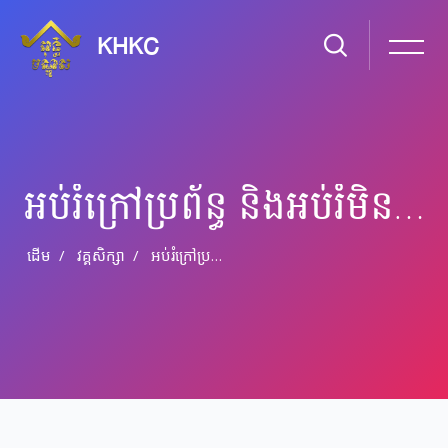
KHKC
អប់រំ​ក្រៅ​ប្រព័ន្ធ និង​​អប់រំ​មិន​ផ្លូវ​ការ
ដើម
វគ្គសិក្សា
អប់រំ​ក្រៅ​ប្រព័ន្ធ និង​​អប់រំ​មិន​ផ្លូវ​ការ
រំលងទៅកាន់មាតិកាមេ