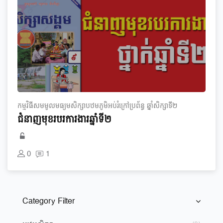
កម្មវិធី​សមមូល​មធ្យម​សិក្សា​បឋមភូមិ​អប់រំ​ក្រៅ​ប្រព័ន្ធ​ ឆ្នាំ​សិក្សា​ទី​២
ជំនាញមុខរបរការងារ​ឆ្នាំទី២
0
1
Category Filter
រំលង [Cocoon] Course Categories List