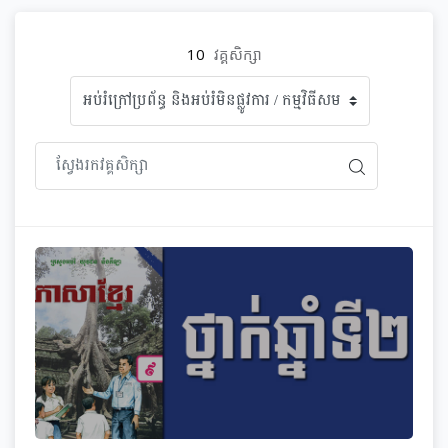
10
វគ្គសិក្សា