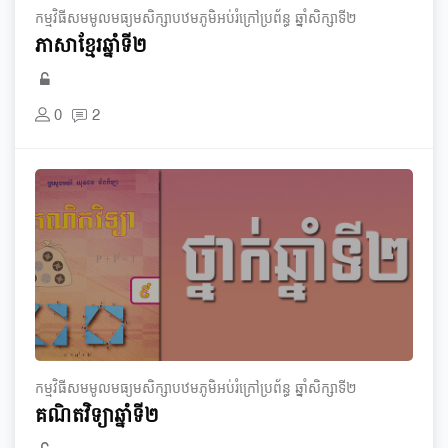
កម្មវិធី​សមមូល​មធ្យម​សិក្សា​បឋមភូមិ​អប់រំ​ក្រៅ​ប្រព័ន្ធ​ ឆ្នាំ​សិក្សា​ទី​២
ភាសាខ្មែរ​ឆ្នាំទី២
0
2
កម្មវិធី​សមមូល​មធ្យម​សិក្សា​បឋមភូមិ​អប់រំ​ក្រៅ​ប្រព័ន្ធ​ ឆ្នាំ​សិក្សា​ទី​២
គណិតវិទ្យា​ឆ្នាំទី២