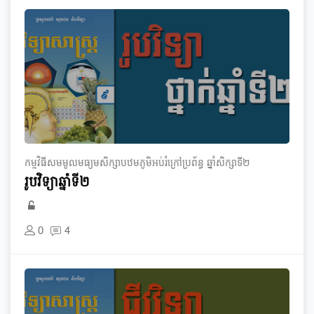
កម្មវិធី​សមមូល​មធ្យម​សិក្សា​បឋមភូមិ​អប់រំ​ក្រៅ​ប្រព័ន្ធ​ ឆ្នាំ​សិក្សា​ទី​២
រូបវិទ្យា​​ឆ្នាំទី២
0
4