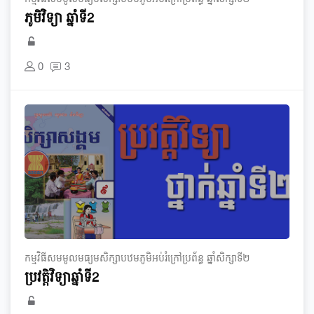
ភូមិវិទ្យា ឆ្នាំទី2
0
3
កម្មវិធី​សមមូល​មធ្យម​សិក្សា​បឋមភូមិ​អប់រំ​ក្រៅ​ប្រព័ន្ធ​ ឆ្នាំ​សិក្សា​ទី​២
ប្រវត្តិវិទ្យា​ឆ្នាំទី2