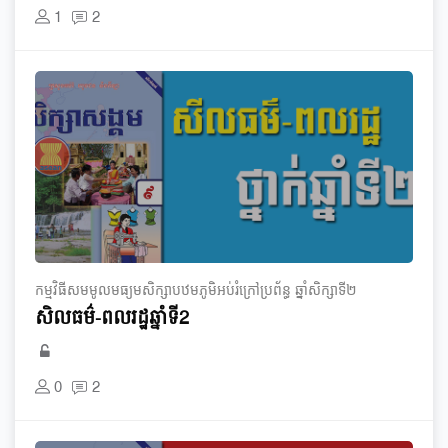
1
2
កម្មវិធី​សមមូល​មធ្យម​សិក្សា​បឋមភូមិ​អប់រំ​ក្រៅ​ប្រព័ន្ធ​ ឆ្នាំ​សិក្សា​ទី​២
សិលធម៌-ពលរដ្ឋ​ឆ្នាំទី2
0
2