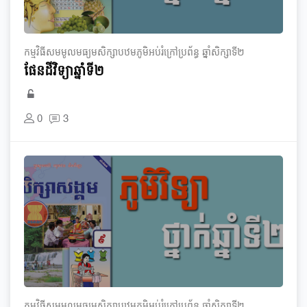
កម្មវិធី​សមមូល​មធ្យម​សិក្សា​បឋមភូមិ​អប់រំ​ក្រៅ​ប្រព័ន្ធ​ ឆ្នាំ​សិក្សា​ទី​២
ផែនដីវិទ្យា​ឆ្នាំទី២
0
3
កម្មវិធី​សមមូល​មធ្យម​សិក្សា​បឋមភូមិ​អប់រំ​ក្រៅ​ប្រព័ន្ធ​ ឆ្នាំ​សិក្សា​ទី​២