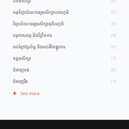
បឋមសិក្សា
(0)
អនុវិទ្យាល័យ/មធ្យម​សិក្សា​បឋមភូមិ
(0)
វិទ្យាល័យ​/​មធ្យម​សិក្សា​ទុតិយភូមិ
(0)
គរុកោសល្យ និង​វិក្រឹតការ
(4)
អប់រំ​ក្រៅ​ប្រព័ន្ធ និង​​អប់រំ​មិន​ផ្លូវ​ការ
(9)
ឧត្តមសិក្សា
(7)
ជំនាញ​ទន់
(8)
ជំនាញ​រឹង
(7)
See more