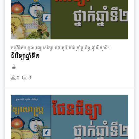
កម្មវិធី​សមមូល​មធ្យម​សិក្សា​បឋមភូមិ​អប់រំ​ក្រៅ​ប្រព័ន្ធ​ ឆ្នាំ​សិក្សា​ទី​២
ជីវវិទ្យា​ឆ្នាំទី២
0
3