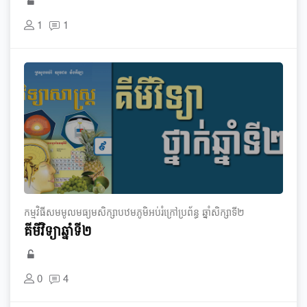
1
1
កម្មវិធី​សមមូល​មធ្យម​សិក្សា​បឋមភូមិ​អប់រំ​ក្រៅ​ប្រព័ន្ធ​ ឆ្នាំ​សិក្សា​ទី​២
គីមីវិទ្យា​ឆ្នាំទី២
0
4