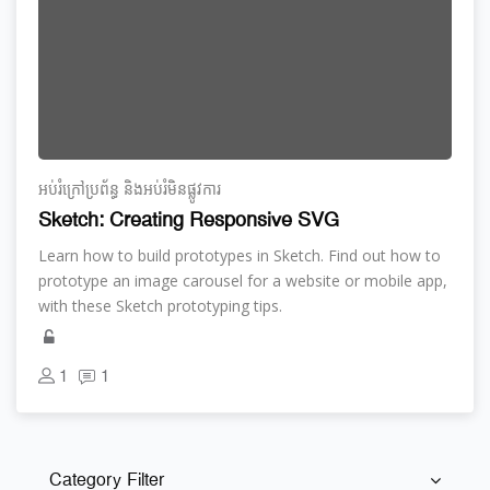
អប់រំ​ក្រៅ​ប្រព័ន្ធ និង​​អប់រំ​មិន​ផ្លូវ​ការ
Sketch: Creating Responsive SVG
Learn how to build prototypes in Sketch. Find out how to
prototype an image carousel for a website or mobile app,
with these Sketch prototyping tips.
1
1
Category Filter
Skip [Cocoon] Course Categories List