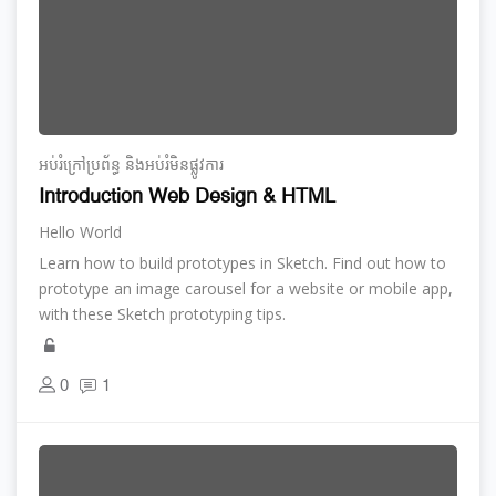
អប់រំ​ក្រៅ​ប្រព័ន្ធ និង​​អប់រំ​មិន​ផ្លូវ​ការ
Introduction Web Design & HTML
Hello World
Learn how to build prototypes in Sketch. Find out how to
prototype an image carousel for a website or mobile app,
with these Sketch prototyping tips.
0
1