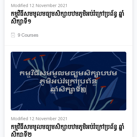
Modified 12 November 2021
កម្មវិធី​សមមូល​មធ្យម​សិក្សា​បឋមភូមិ​អប់រំ​ក្រៅ​ប្រព័ន្ធ​ ឆ្នាំ​
សិក្សា​ទី​១
9 Courses
Modified 12 November 2021
កម្មវិធី​សមមូល​មធ្យម​សិក្សា​បឋមភូមិ​អប់រំ​ក្រៅ​ប្រព័ន្ធ​ ឆ្នាំ​
សិក្សា​ទី​២