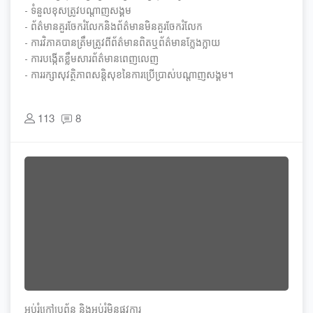
- ទំនួលខុសត្រូវបណ្ដាញសង្គម
- ព័ត៌មានគួរចែករំលែកនិងព័ត៌មានមិនគួរចែករំលែក
- ការវិភាគបានត្រឹមត្រូវពីព័ត៌មានពិតឬព័ត៌មានក្លែងក្លាយ
- ការបង្កើតខ្លឹមសារព័ត៌មានពេញលេញ
- ការរក្សាសុវត្ថិភាពសន្តិសុខនៃការប្រើប្រាស់បណ្ដាញសង្គម។
113
8
អប់រំ​ក្រៅ​ប្រព័ន្ធ និង​​អប់រំ​មិន​ផ្លូវ​ការ