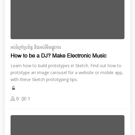
អប់រំ​ក្រៅ​ប្រព័ន្ធ និង​​អប់រំ​មិន​ផ្លូវ​ការ
How to be a DJ? Make Electronic Music
Learn how to build prototypes in Sketch. Find out how to
prototype an image carousel for a website or mobile app,
with these Sketch prototyping tips.
0
1