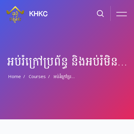
KHKC
អប់រំ​ក្រៅ​ប្រព័ន្ធ និង​​អប់រំ​មិន​ផ្លូវ​ការ
Home
Courses
អប់រំ​ក្រៅ​ប្រព័ន្ធ និង​​អប់រំ​មិន​ផ្លូវ​ការ
Skip to main content