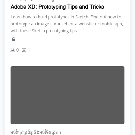
Adobe XD: Prototyping Tips and Tricks
Learn how to build prototypes in Sketch. Find out how to
prototype an image carousel for a website or mobile app,
with these Sketch prototyping tips.
0
1
អប់រំ​ក្រៅ​ប្រព័ន្ធ និង​​អប់រំ​មិន​ផ្លូវ​ការ