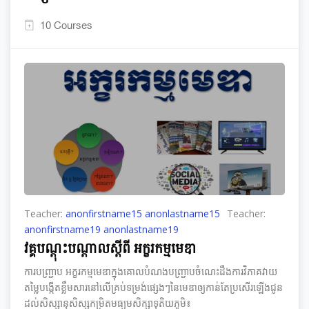
10 Courses
Teacher:
anonfirstname15 anonlastname15
Teacher:
anonfirstname19 anonlastname19
វគ្គបណ្តុះបណ្តាលស្តីពី អក្ខរកម្មមេឌា
ការបញ្ជ្រាប អក្ខរកម្មមេឌាក្នុងគោលបំណងបញ្ជ្រាបចំណេះដឹងការវិភាគវាយ
តម្លៃបង្កើតខ្លឹមសារនៅលើគ្រប់ទម្រង់ផ្សេងៗនៃមេឌាឲ្យកាន់តែប្រសើរឡើងជូន
ដល់សិស្សានុសិស្សកម្រិតមធ្យមសិក្សាទុតិយភូមិ៖