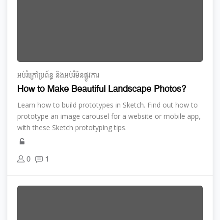
អប់រំ​ក្រៅ​ប្រព័ន្ធ និង​​អប់រំ​មិន​ផ្លូវ​ការ
How to Make Beautiful Landscape Photos?
Learn how to build prototypes in Sketch. Find out how to
prototype an image carousel for a website or mobile app,
with these Sketch prototyping tips.
0
1