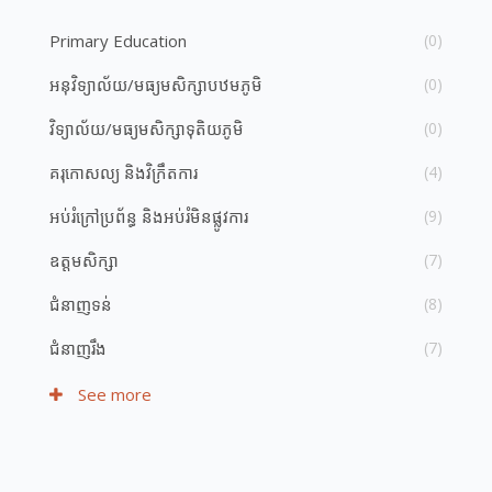
Primary Education
(0)
អនុវិទ្យាល័យ/មធ្យម​សិក្សា​បឋមភូមិ
(0)
វិទ្យាល័យ​/​មធ្យម​សិក្សា​ទុតិយភូមិ
(0)
គរុកោសល្យ និង​វិក្រឹតការ
(4)
អប់រំ​ក្រៅ​ប្រព័ន្ធ និង​​អប់រំ​មិន​ផ្លូវ​ការ
(9)
ឧត្តមសិក្សា
(7)
ជំនាញ​ទន់
(8)
ជំនាញ​រឹង
(7)
See more