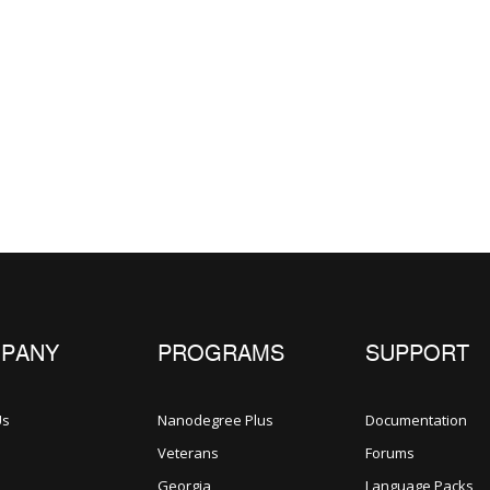
PANY
PROGRAMS
SUPPORT
Us
Nanodegree Plus
Documentation
Veterans
Forums
Georgia
Language Packs