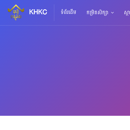
KHKC
ទំព័រដើម
កម្រិតសិក្សា
ស្ថ
រំលងទៅកាន់មាតិកាមេ