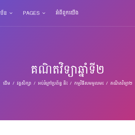
អំពី​ពួក​យើង
ាប័ន
PAGES
គណិតវិទ្យា​ឆ្នាំទី២
ដើម
វគ្គសិក្សា
អប់រំ​ក្រៅ​ប្រព័ន្ធ និង​​អប់រំ​មិន​ផ្លូវ​ការ
កម្មវិធី​សមមូល​មធ្យម​សិក្សា​បឋមភូមិ​អប់រំ​
គណិតវិទ្យា​២