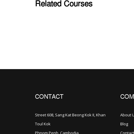
Related Courses
រំលង [Cocoon] Related courses
CONTACT
COM
Street 608, Sang Kat Beong Kok II, Khan
About 
Toul Kok
Blog
Phnom Penh, Cambodia
Contact