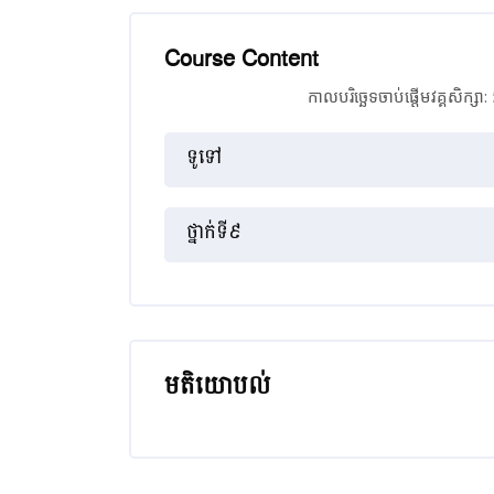
Course Content
កាលបរិច្ឆេទចាប់ផ្ដើមវគ្គសិក្ស
គ្រោងប្រធានបទ
ទូទៅ
ថ្នាក់ទី៩
មតិយោបល់
រំលង មតិយោបល់