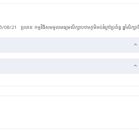
ា: 5/08/21
ប្រភេទ: កម្មវិធី​សមមូល​មធ្យម​សិក្សា​បឋមភូមិ​អប់រំ​ក្រៅ​ប្រព័ន្ធ​ ឆ្នាំ​សិក្សា​ទ