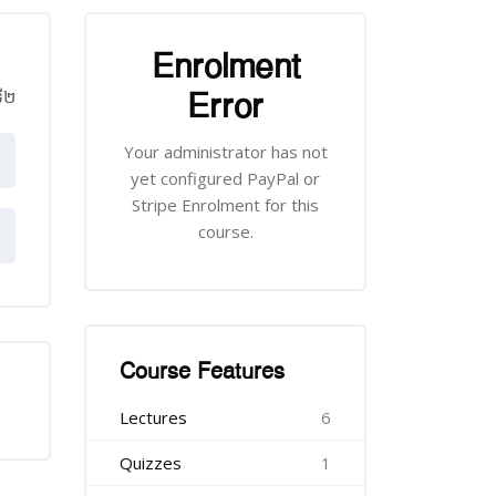
រំលង [Cocoon] Course Enrolment
Enrolment
Error
ី​២
Your administrator has not
yet configured PayPal or
Stripe Enrolment for this
course.
រំលង [Cocoon] Course Features
Course Features
Lectures
6
Quizzes
1