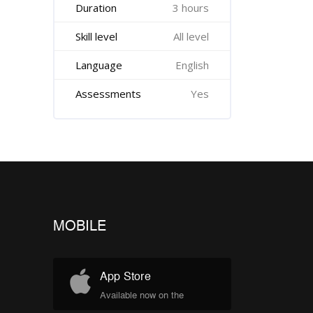
Duration
3 hours
Skill level
All level
Language
English
Assessments
Yes
MOBILE
App Store
Available now on the