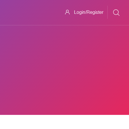
Login/Register
ក្រៅ​ប្រព័ន្ធ​ ឆ្នាំ​សិក្សា​ទី​២