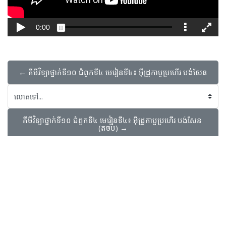
← គីមីវិទ្យា​ថ្នាក់ទី១០​ ជំពូក​ទី៤​ មេរៀនទី៤៖ អុីដ្រូកាបួប្រហើរ បង់សែន
លោតទៅ...
គីមីវិទ្យា​ថ្នាក់ទី១០​ ជំពូក​ទី៤​ មេរៀនទី៤៖ អុីដ្រូកាបួប្រហើរ បង់សែន 
(តចប់) →