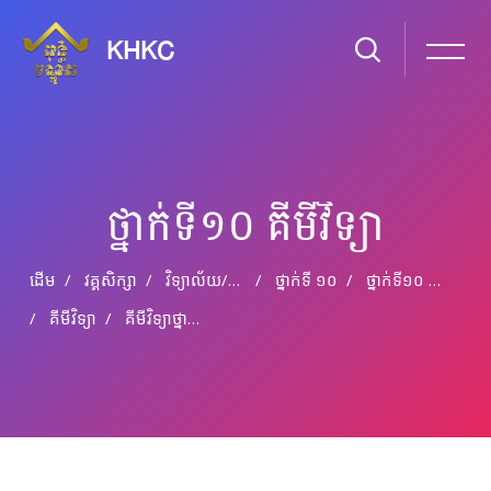
KHKC
ថ្នាក់ទី១០ គីមីវិទ្យា
ដើម
វគ្គសិក្សា
វិទ្យាល័យ​/​មធ្យម​សិក្សា​ទុតិយភូមិ
ថ្នាក់​ទី ១០
ថ្នាក់ទី១០ គីមីវិទ្យា
គីមីវិទ្យា
គីមីវិទ្យា​ថ្នាក់ទី១០​ ជំពូក​ទី៤​ មេរៀនទី៤៖ អុីដ្រូកាបួប្រហើរ បង់សែន (ត)
រំលងទៅកាន់មាតិកាមេ