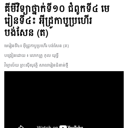
គីមីវិទ្យា​ថ្នាក់ទី១០​ ជំពូក​ទី៤​ មេ
រៀនទី៤៖ អុីដ្រូកាបួប្រហើរ
បង់សែន (ត)
មេរៀនទី៤៖ អុីដ្រូកាបួប្រហើរ បង់សែន (ត)
បង្រៀន​ដោយ​ ៖​ លោក​គ្រូ​ កុល​ យុទ្ធី​
វិទ្យាល័យ ព្រះស៊ីសុវត្ថិ សាលារៀនជំនាន់ថ្មី​