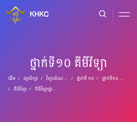
KHKC
ថ្នាក់ទី១០ គីមីវិទ្យា
ដើម
វគ្គសិក្សា
វិទ្យាល័យ​/​មធ្យម​សិក្សា​ទុតិយភូមិ
ថ្នាក់​ទី ១០
ថ្នាក់ទី១០ គីមីវិទ្យា
គីមីវិទ្យា
គីមីវិទ្យា​ថ្នាក់ទី១០​ ជំពូក​ទី៤​ មេរៀន​ទី​២​ ៖ អ៊ីដ្រូកាបួឆ្អែត : អាល់កាន​(ភាគបញ្ចប់)
រំលងទៅកាន់មាតិកាមេ