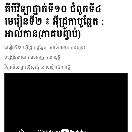
គីមីវិទ្យា​ថ្នាក់ទី១០​ ជំពូក​ទី៤​
មេរៀន​ទី​២​ ៖ អ៊ីដ្រូកាបួឆ្អែត :
អាល់កាន​(ភាគបញ្ចប់)
មេរៀន​ទី​២​ ៖ អ៊ីដ្រូកាបួឆ្អែត : អាល់កាន​(ភាគបញ្ចប់)
បង្រៀន​ដោយ​ ៖​ លោក​គ្រូ​ កុល​ យុទ្ធី​
វិទ្យាល័យ ព្រះស៊ីសុវត្ថិ សាលារៀនជំនាន់ថ្មី​