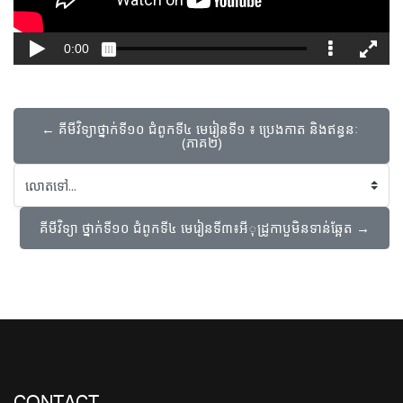
← គីមីវិទ្យា​ថ្នាក់ទី១០​ ជំពូក​ទី៤​ មេរៀន​ទី​១​ ៖ ប្រេងកាត និងឥន្ធនៈ 
(ភាគ២)​
លោតទៅ...
គីមីវិទ្យា ​ថ្នាក់ទី១០​ ជំពូក​ទី៤​ មេរៀនទី៣៖អីុដ្រូកាបួមិនទាន់ឆ្អែត →