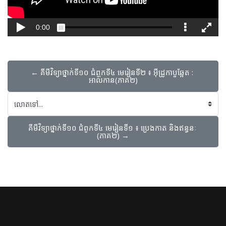
← គីមីវិទ្យា​ថ្នាក់ទី១០​ ជំពូក​ទី៤​ មេរៀន​ទី​២​ ៖ អ៊ីដ្រូកាបួឆ្អែត : 
អាល់កាន(ភាគ២)​
លោតទៅ...
គីមីវិទ្យា​ថ្នាក់ទី១០​ ជំពូក​ទី៤​ មេរៀន​ទី​១​ ៖ ប្រេងកាត និងឥន្ធនៈ 
(ភាគ២)​ →