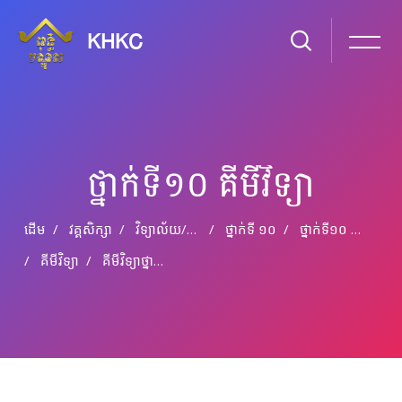
KHKC
ថ្នាក់ទី១០ គីមីវិទ្យា
ដើម
វគ្គសិក្សា
វិទ្យាល័យ​/​មធ្យម​សិក្សា​ទុតិយភូមិ
ថ្នាក់​ទី ១០
ថ្នាក់ទី១០ គីមីវិទ្យា
គីមីវិទ្យា
គីមីវិទ្យា​ថ្នាក់ទី១០​ ជំពូក​ទី៤​ មេរៀន​ទី​១​ ៖ ប្រេងកាត និងឥន្ធនៈ (ភាគ១)​
រំលងទៅកាន់មាតិកាមេ