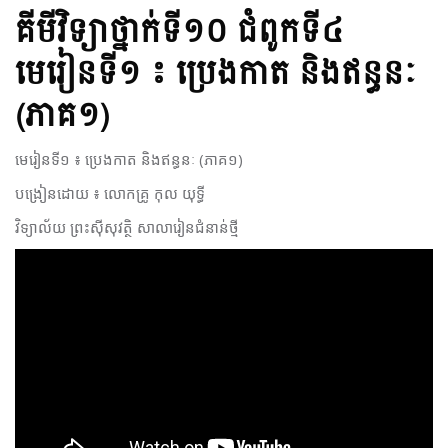
គីមីវិទ្យា​ថ្នាក់ទី១០​ ជំពូក​ទី៤​
មេរៀន​ទី​១​ ៖ ប្រេងកាត និងឥន្ធនៈ
(ភាគ១)​
មេរៀន​ទី​១​ ៖​ ប្រេងកាត និងឥន្ធនៈ ​(ភាគ១)​
បង្រៀន​ដោយ​ ៖​ លោក​គ្រូ​ កុល​ យុទ្ធី​
វិទ្យាល័យ ព្រះស៊ីសុវត្ថិ សាលារៀនជំនាន់ថ្មី​