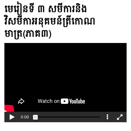
មេរៀនទី ៣ សមីការនិង
វិសមីកាអនុគមន៍ត្រីកោណ
មាត្រ(ភាគ៣)