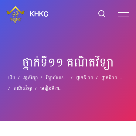
KHKC
ថ្នាក់ទី១១ គណិតវិទ្យា
ដើម
វគ្គសិក្សា
វិទ្យាល័យ​/​មធ្យម​សិក្សា​ទុតិយភូមិ
ថ្នាក់​ទី​ ១១
ថ្នាក់ទី១១ គណិតវិទ្យា
គណិតវិទ្យា
មេរៀនទី ៣ សមីការនិងវិសមីកាអនុគមន៍ត្រីកោណមាត្រ(ភាគ៣)
រំលងទៅកាន់មាតិកាមេ