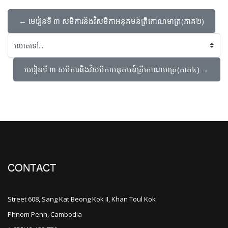
← មេរៀនទី ៣ សមីការនិងវិសមីកាអនុគមន៍ត្រីកោណមាត្រ(ភាគ២)
លោតទៅ...
មេរៀនទី ៣ សមីការនិងវិសមីកាអនុគមន៍ត្រីកោណមាត្រ(ភាគ៤) →
CONTACT
Street 608, Sang Kat Beong Kok II, Khan Toul Kok
Phnom Penh, Cambodia