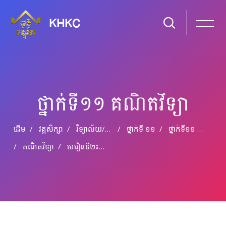
KHKC
ថ្នាក់ទី១១ គណិតវិទ្យា
ដើម
វគ្គសិក្សា
វិទ្យាល័យ​/​មធ្យម​សិក្សា​ទុតិយភូមិ
ថ្នាក់​ទី​ ១១
ថ្នាក់ទី១១ គណិតវិទ្យា
គណិតវិទ្យា
មេរៀនទី២៖រូបមន្តត្រីកោណមាត្រ(ភាគ៤)
រំលងទៅកាន់មាតិកាមេ