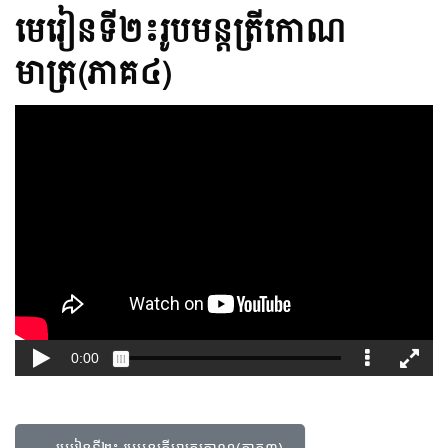
មេរៀនទី២៖រូបមន្តត្រីកោណ
មាត្រ(ភាគ៤)
← មេរៀនទី២៖ រូបមន្តត្រីមាត្រកោណ(ភាគ៣)