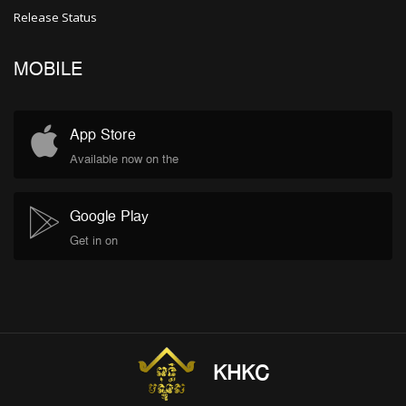
Release Status
MOBILE
App Store
Available now on the
Google Play
Get in on
KHKC