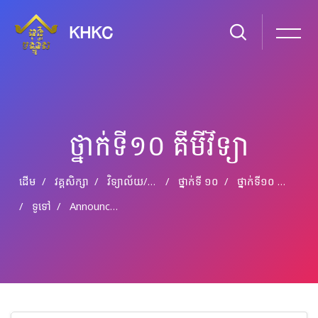
KHKC
ថ្នាក់ទី១០ គីមីវិទ្យា
ដើម
វគ្គសិក្សា
វិទ្យាល័យ​/​មធ្យម​សិក្សា​ទុតិយភូមិ
ថ្នាក់​ទី ១០
ថ្នាក់ទី១០ គីមីវិទ្យា
ទូទៅ
Announcements
រំលងទៅកាន់មាតិកាមេ