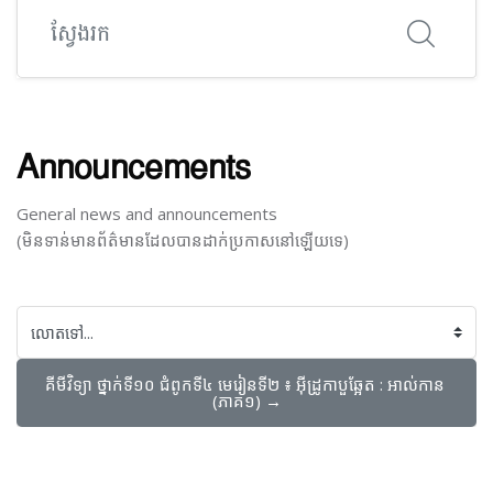
ស្វែងរក
Announcements
General news and announcements
(មិនទាន់មានព័ត៌មានដែលបានដាក់ប្រកាសនៅឡើយទេ)
លោតទៅ...
គីមីវិទ្យា ​ថ្នាក់ទី១០​ ជំពូក​ទី៤​ មេរៀន​ទី​២​ ៖ អ៊ីដ្រូកាបួឆ្អែត : អាល់កាន ​
(ភាគ១) →