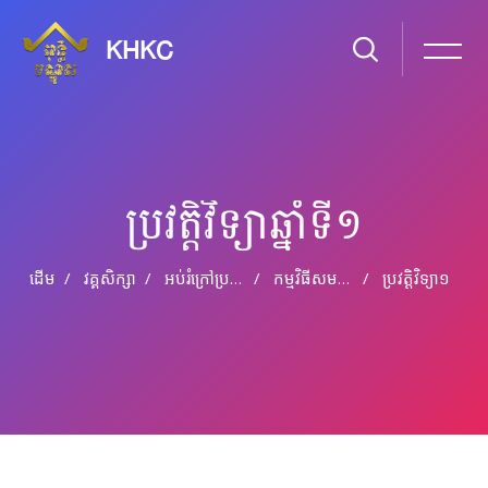
KHKC
ប្រវត្តិវិទ្យា​ឆ្នាំ​ទី​១
ដើម
វគ្គសិក្សា
អប់រំ​ក្រៅ​ប្រព័ន្ធ និង​​អប់រំ​មិន​ផ្លូវ​ការ
កម្មវិធី​សមមូល​មធ្យម​សិក្សា​បឋមភូមិ​អប់រំ​ក្រៅ​ប្រព័ន្ធ​ ឆ្នាំ​សិក្សា​ទី​១
ប្រវត្តិវិទ្យា​១
រំលងទៅកាន់មាតិកាមេ