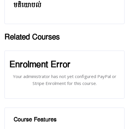
មតិយោបល់
រំលង មតិយោបល់
Related Courses
រំលង [Cocoon] Related courses
រំលង [Cocoon] Course Enrolment
Enrolment Error
Your administrator has not yet configured PayPal or
Stripe Enrolment for this course.
រំលង [Cocoon] Course Features
Course Features