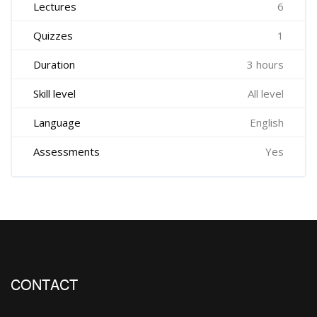
Lectures
6
Quizzes
1
Duration
3 hours
Skill level
All level
Language
English
Assessments
Yes
CONTACT