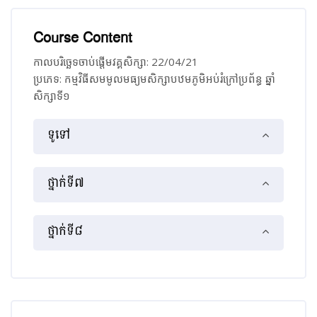
Course Content
កាលបរិច្ឆេទចាប់ផ្ដើមវគ្គសិក្សា: 22/04/21
ប្រភេទ: កម្មវិធី​សមមូល​មធ្យម​សិក្សា​បឋមភូមិ​អប់រំ​ក្រៅ​ប្រព័ន្ធ​ ឆ្នាំ​
សិក្សា​ទី​១
គ្រោងប្រធានបទ
ទូទៅ
ថ្នាក់ទី៧
ថ្នាក់ទី៨