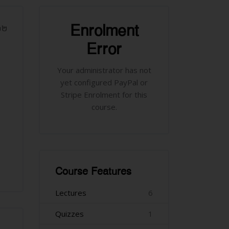
រំលង [Cocoon] Course Enrolment
Enrolment
 ១២
Error
Your administrator has not
yet configured PayPal or
Stripe Enrolment for this
course.
រំលង [Cocoon] Course Features
Course Features
Lectures
6
Quizzes
1