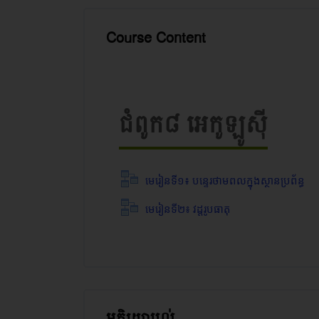
Course Content
ជំពូក៨ អេកូឡូស៊ី
មេរៀនទី១៖ បន្ទេរថាមពលក្នុងស្ថានប្រព័ន្ធ
មេរៀនទី២៖ វដ្ដរូបធាតុ