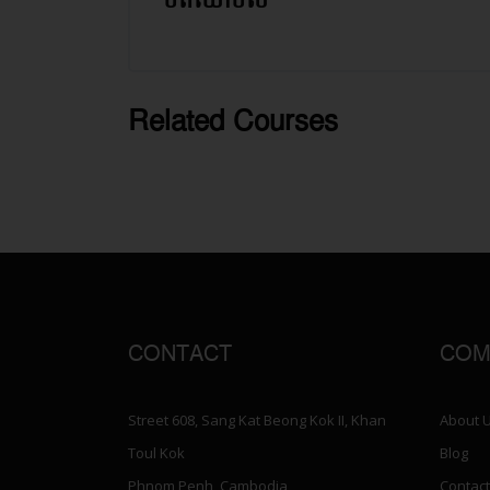
មតិយោបល់
រំលង មតិយោបល់
Related Courses
រំលង [Cocoon] Related courses
CONTACT
COM
Street 608, Sang Kat Beong Kok II, Khan
About 
Toul Kok
Blog
Phnom Penh, Cambodia
Contact