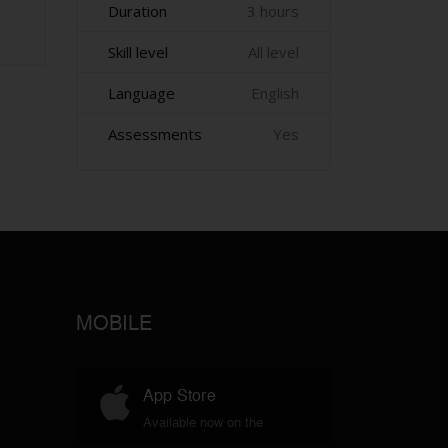
Duration
3 hours
Skill level
All level
Language
English
Assessments
Yes
MOBILE
App Store
Available now on the