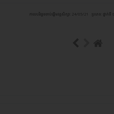
កាលបរិច្ឆេទចាប់ផ្ដើមវគ្គសិក្សា: 24/05/21
ប្រភេទ: ថ្នាក់​ទី