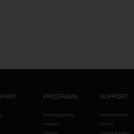
PANY
PROGRAMS
SUPPORT
Us
Nanodegree Plus
Documentation
Veterans
Forums
Georgia
Language Packs