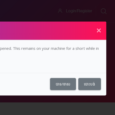
Login/Register
×
opened. This remains on your machine for a short while in
កូឡូស៊ី
បាទ/ចាស
បោះបង់