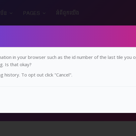
អំពី​ពួក​យើង
ាប័ន
PAGES
mation in your browser such as the id number of the last tile you 
ថ្នាក់ទី១២ ជីវវិទ្យា
g. Is that okay?
 history. To opt out click "Cancel".
វគ្គសិក្សា
វិទ្យាល័យ​/​មធ្យម​សិក្សា​ទុតិយភូមិ
ថ្នាក់​ទី ១២
ថ្នាក់ទី១២ ជីវវិទ្យា
ជំពូក៨ អេ