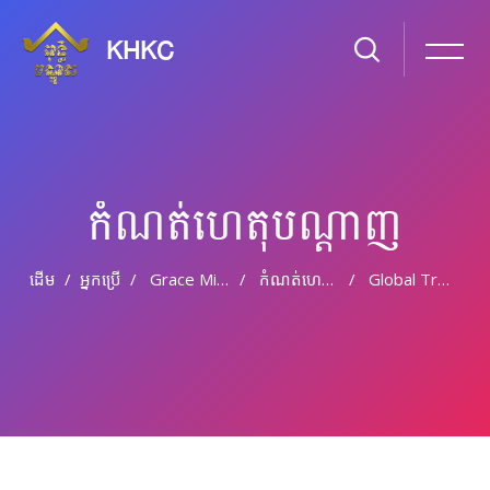
KHKC
កំណត់ហេតុបណ្ដាញ
ដើម
អ្នកប្រើ
Grace Miller
កំណត់ហេតុបណ្តាញ
Global Transport Hadirkan Solusi Transportasi Nyaman Di Jogja
រំលងទៅកាន់មាតិកាមេ