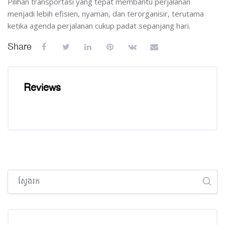
Pilihan transportasi yang tepat membantu perjalanan
menjadi lebih efisien, nyaman, dan terorganisir, terutama
ketika agenda perjalanan cukup padat sepanjang hari.
Share
Reviews
រំលង [Cocoon] Global search (sidebar)
រំលង [Cocoon] Recent blog posts list