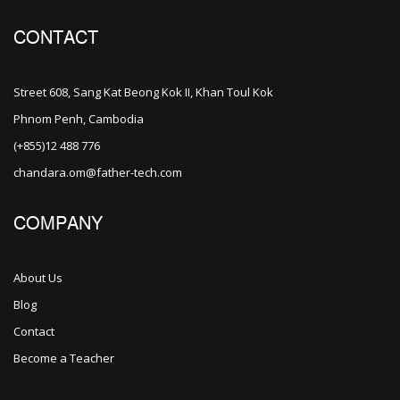
CONTACT
Street 608, Sang Kat Beong Kok II, Khan Toul Kok
Phnom Penh, Cambodia
(+855)12 488 776
chandara.om@father-tech.com
COMPANY
About Us
Blog
Contact
Become a Teacher