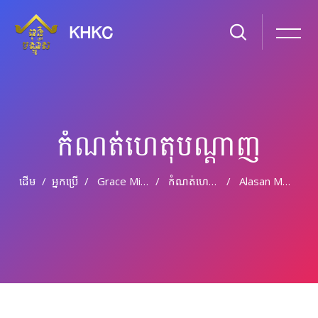
KHKC
កំណត់ហេតុបណ្ដាញ
ដើម
អ្នកប្រើ
Grace Miller
កំណត់ហេតុបណ្តាញ
Alasan Media90.id Menjadi Pilihan Pembaca Di Era Informasi Digital
រំលងទៅកាន់មាតិកាមេ