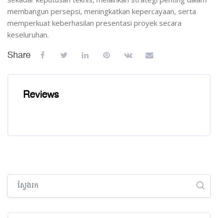
membangun persepsi, meningkatkan kepercayaan, serta
memperkuat keberhasilan presentasi proyek secara
keseluruhan.
Share
Reviews
រំលង [Cocoon] Global search (sidebar)
រំលង [Cocoon] Recent blog posts list