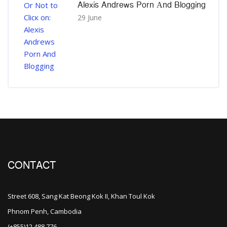
Alexis Andrews Porn Αnd Blogging
29 June
CONTACT
Street 608, Sang Kat Beong Kok II, Khan Toul Kok
Phnom Penh, Cambodia
(+855)12 488 776