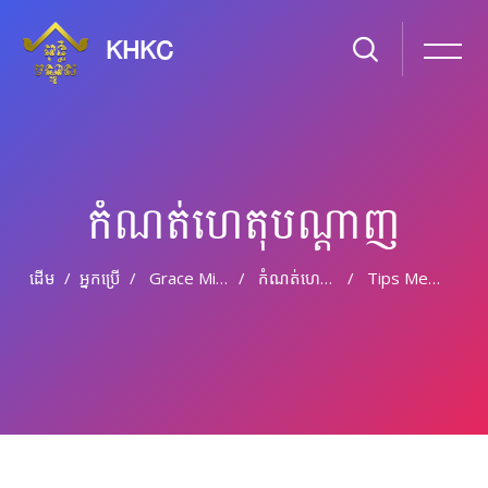
KHKC
កំណត់ហេតុបណ្ដាញ
ដើម
អ្នកប្រើ
Grace Miller
កំណត់ហេតុបណ្តាញ
Tips Memilih Jasa Maket Di Jakarta Untuk Kebutuhan Presentasi Developer
រំលងទៅកាន់មាតិកាមេ