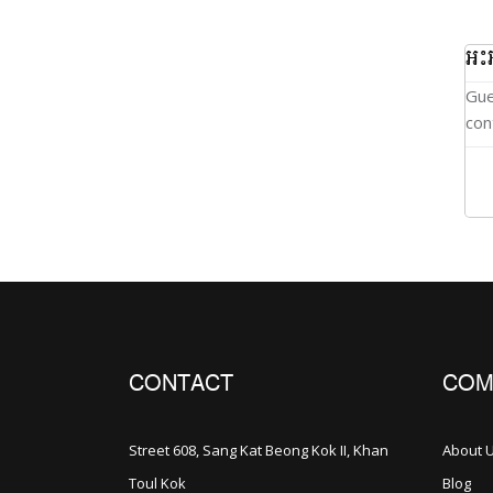
អះ
Gue
con
CONTACT
COM
Street 608, Sang Kat Beong Kok II, Khan
About 
Toul Kok
Blog