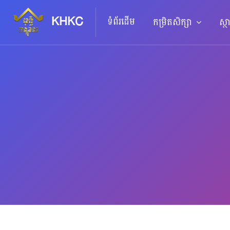
KHKC
ទំព័រដើម
កម្រិតសិក្សា
ស្ថ
រំលងទៅកាន់មាតិកាមេ