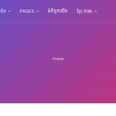
អំពី​ពួក​យើង
ាប័ន
PAGES
ខ្មែរ ‎(KM)‎
Home