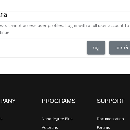
អាង
sts cannot access user profiles. Log in with a full user account to
tinue.
បន្ត
បោះបង់
PANY
PROGRAMS
SUPPORT
Us
Nanodegree Plus
Documentation
Veterans
Forums