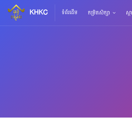
KHKC
ទំព័រដើម
កម្រិតសិក្សា
ស្ថ
រំលងទៅកាន់មាតិកាមេ