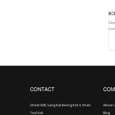
អះ
Gue
con
CONTACT
COM
Street 608, Sang Kat Beong Kok II, Khan
About 
Toul Kok
Blog