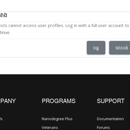
អាង
sts cannot access user profiles. Log in with a full user account to
tinue.
បន្ត
បោះបង់
PANY
PROGRAMS
SUPPORT
Us
Nanodegree Plus
Documentation
Veterans
Forums