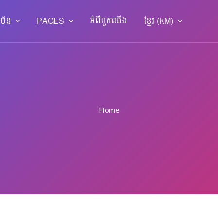
អំពី​ពួក​យើង
ាប័ន
PAGES
ខ្មែរ ‎(KM)‎
Home