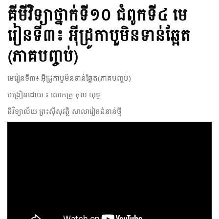
គីមីវិទ្យា​ថ្នាក់ទី១០​ ជំពូក​ទី៤​ មេ
រៀនទី៣៖ អ៊ីដ្រូកាបួមិនទាន់ឆ្អែត
(ភាគបញ្ចប់)
មេរៀនទី៣៖ អ៊ីដ្រូកាបួមិនទាន់ឆ្អែត(ភាគបញ្ចប់)
បង្រៀន​ដោយ​ ៖​ លោក​គ្រូ​ កុល​ យុទ្
ធី​ វិទ្យាល័យ ព្រះស៊ីសុវត្ថិ សាលារៀនជំនាន់ថ្មី​