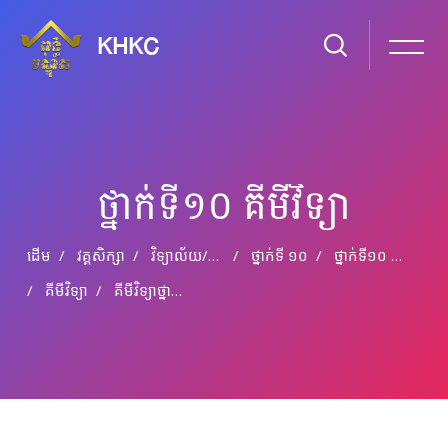
KHKC
ថ្នាក់ទី១០ គីមីវិទ្យា
ដើម
វគ្គសិក្សា
វិទ្យាល័យ​/​មធ្យម​សិក្សា​ទុតិយភូមិ
ថ្នាក់​ទី ១០
ថ្នាក់ទី១០ គីមីវិទ្យា
គីមីវិទ្យា
គីមីវិទ្យា​ថ្នាក់ទី១០​ ជំពូក​ទី៤​ មេរៀនទី៣៖ អ៊ីដ្រូកាបួមិនទាន់ឆ្អែត (ភាគបញ្ចប់)
រំលងទៅកាន់មាតិកាមេ