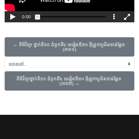
← គីមីវិទ្យា ​ថ្នាក់ទី១០​ ជំពូក​ទី៤​ មេរៀនទី៣៖ អ៊ីដ្រូកាបួមិនទាន់ឆ្អែត 
(ភាគ១)
លោតទៅ...
គីមីវិទ្យា​ថ្នាក់ទី១០​ ជំពូក​ទី៤​ មេរៀនទី៣៖ អ៊ីដ្រូកាបួមិនទាន់ឆ្អែត 
(ភាគ២) →