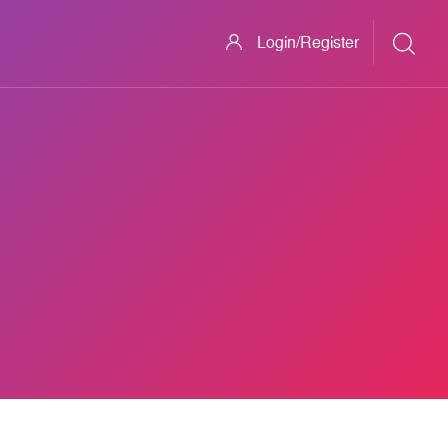
Login/Register
o TikTok Berkualitas HD Jadi Lebih Cepat Dengan SnapTik