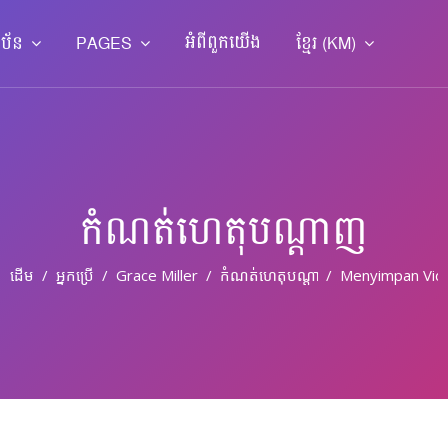
អំពី​ពួក​យើង
ាប័ន
PAGES
ខ្មែរ ‎(KM)‎
កំណត់ហេតុបណ្ដាញ
ដើម
អ្នកប្រើ
Grace Miller
កំណត់ហេតុបណ្តាញ
Menyimpan Vide