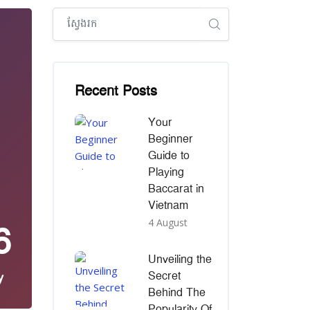
រំលង [Cocoon] Global search (sidebar)
រំលង [Cocoon] Recent blog posts list
Recent Posts
Your
Beginner
Guide to
Playing
Baccarat in
Vietnam
6
4 August
Unveiling the
Secret
y
Behind The
Popularity Of