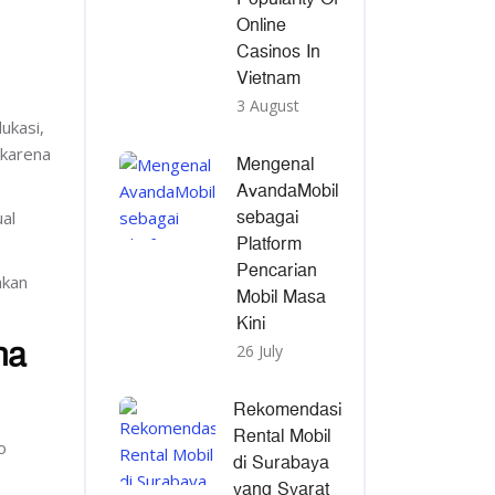
Online
Casinos In
Vietnam
3 August
ukasi,
 karena
Mengenal
AvandaMobil
sebagai
ual
Platform
Pencarian
akan
Mobil Masa
Kini
na
26 July
Rekomendasi
Rental Mobil
o
di Surabaya
yang Syarat