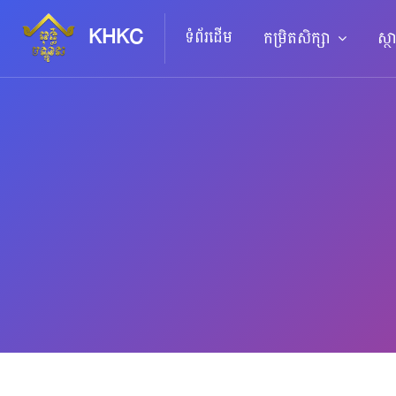
KHKC
ទំព័រដើម
កម្រិតសិក្សា
ស្ថ
រំលងទៅកាន់មាតិកាមេ