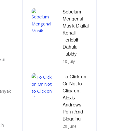
Sebelum
Mengenal
Musik Digital
Kenali
Terlebih
Dahulu
Tubidy
tif
10 July
To Click on
Or Not to
Clicк on:
Banyak
Alexis
Andrews
Porn Αnd
Blogging
ih
29 June