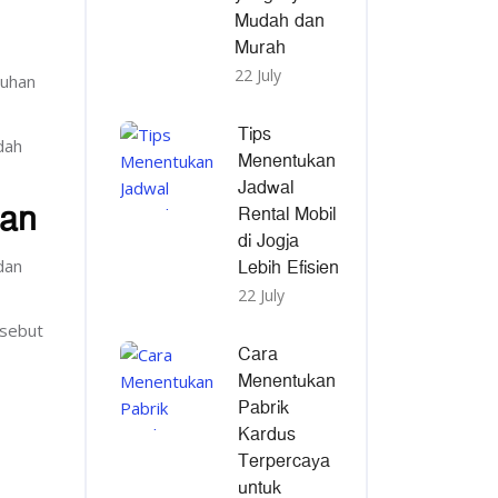
Mudah dan
Murah
22 July
duhan
Tips
dah
Menentukan
Jadwal
man
Rental Mobil
di Jogja
Lebih Efisien
dan
22 July
rsebut
Cara
Menentukan
Pabrik
Kardus
Terpercaya
untuk